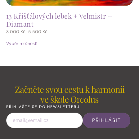
13 Křišťálových lebek + Velmistr +
Diamant
3 000
Kč
–
5 500
Kč
Výběr možností
Začněte svou cestu k harmonii
ve škole Orcolus
PŘIHLAŠTE SE DO NEWSLETTERU
PŘIHLÁSIT