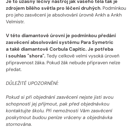
Je to úžasný léčivý nástroj jak vašeho těla tak je
zdrojem bílého světla pro léčení druhých
. Podmínkou
pro jeho zasvěcení je absolvování úrovně Ankh a Ankh
Velmistr.
V této diamantové úrovni je podmínkou předání
zasvěcení absolvování systému Para Symetric
a také diamantové Corbula Capitic. Je potřeba
i souhlas "shora".
Tedy celkově velmi vysoká úroveň
připravenost žáka. Pokud žák nebude připraven nelze
předat.
DŮLEŽITÉ UPOZORNĚNÍ:
Pokud si při objednání zasvěcení nejste jisti svou
schopností jej přijmout, pak před objednávkou
kontaktujte školu. Při nemožnosti Vám zasvěcení
poskytnout budou peníze vráceny a objednávka
stornována.