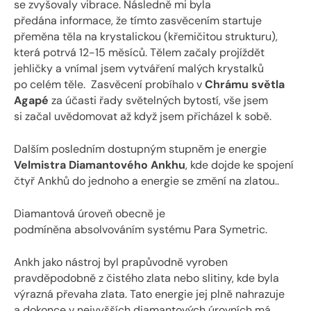
se zvyšovaly vibrace. Následně mi byla
předána informace, že tímto zasvěcením startuje
přeměna těla na krystalickou (křemičitou strukturu),
která potrvá 12-15 měsíců. Tělem začaly projíždět
jehličky a vnímal jsem vytváření malých krystalků
po celém těle. Zasvěcení probíhalo v
Chrámu světla
Agapé
za účasti řady světelných bytostí, vše jsem
si začal uvědomovat až když jsem přicházel k sobě.
Dalším posledním dostupným stupněm je energie
Velmistra Diamantového Ankhu
, kde dojde ke spojení
čtyř Ankhů do jednoho a energie se změní na zlatou..
Diamantová úroveň obecně je
podmíněna absolvováním systému Para Symetric.
Ankh jako nástroj byl prapůvodně vyroben
pravděpodobně z čistého zlata nebo slitiny, kde byla
výrazná převaha zlata. Tato energie jej plně nahrazuje
a dokonce v nejvyšších diamantových úrovních má