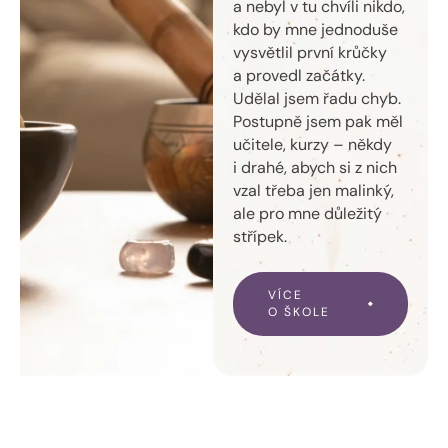
a nebyl v tu chvíli nikdo,
kdo by mne jednoduše
vysvětlil první krůčky
a provedl začátky.
Udělal jsem řadu chyb.
Postupně jsem pak měl
učitele, kurzy – někdy
i drahé, abych si z nich
vzal třeba jen malinký,
ale pro mne důležitý
střípek.
VÍCE
O ŠKOLE