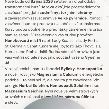
Nově bude od
8.října
2026
se otevírá i dlouhodobý
transformační kurz "
Horovo
oko
",kde prostřednictvím
zasvěcení projdete
sedmi
mysterijními
chrámy
a závěrečným zasvěcením ve
Velké
pyramidě
. Pomocí
zasvěcení budete pracovat na sobě a své transformaci.
Kurzy budou doplněné o přednášky zaměřené na práci
sám se sebou. V zasvěceních vás budou provázet
Nanebevzetí
mistři
např. Lady Kuan Jin, Lady Portia,
St. Germain, Sanat Kumara ale i bytosti jako Thovt, Isis,
Horus nebo Ptah a další. Budou vás také provázet jako
vaši vnitřní učitelé nebo jako součást vašeho
Vyššího
Já
.
V zasvěceních mám k dispozici
Bylinky, Homeopatika
a nově i kovy jako
Magnesium
a
Calcium
v energetické
podobě - to není sci-fi, ale realita pro zasvěcené. Viz.
energie
Herbal Seichim,
Homeopatik
Seichim
nebo
Magnesium
Seichim
. Nyní nově ve Velmistrovských
úrovních s možností
okamžitého
nástupu
účinku
a úlevy.