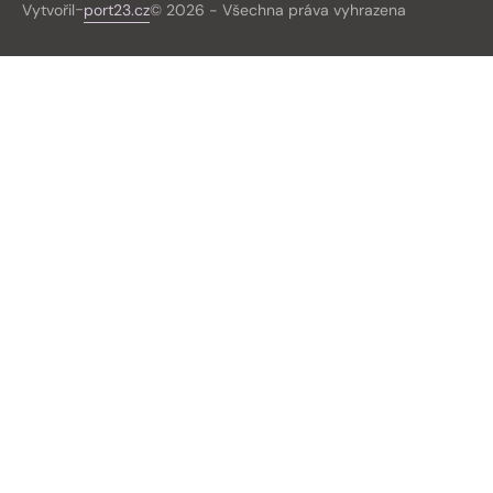
-
Vytvořil
port23.cz
© 2026 - Všechna práva vyhrazena