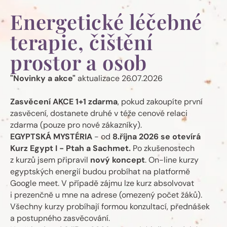
Energetické léčebné
terapie, čištění
prostor a osob
"Novinky a akce"
aktualizace 26.07.2026
Zasvěcení
AKCE
1+1
zdarma
, pokud zakoupíte první
zasvěcení, dostanete druhé v téže cenové relaci
zdarma (pouze pro nové zákazníky).
EGYPTSKÁ
MYSTÉRIA
- od
8.října 2026 se otevírá
Kurz Egypt I - Ptah a Sachmet.
Po zkušenostech
z kurzů jsem připravil
nový
koncept
. On-line kurzy
egyptských energií budou probíhat na platformě
Google meet. V případě zájmu lze kurz absolvovat
i prezenčně u mne na adrese (omezený počet žáků).
Všechny kurzy probíhají formou konzultací, přednášek
a postupného zasvěcování.