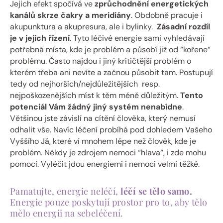
Jejich efekt spočívá ve
zprůchodnění
energetických
kanálů
skrze
čakry
a
meridiány
. Obdobně pracuje i
akupunktura a akupresura, ale i bylinky.
Zásadní
rozdíl
je
v
jejich
řízení
. Tyto léčivé energie sami vyhledávají
potřebná místa, kde je problém a působí již od “kořene“
problému. Často najdou i jiný kritičtější problém o
kterém třeba ani nevíte a začnou působit tam. Postupují
tedy od nejhorších/nejdůležitějších resp.
nejpoškozenějších míst k těm méně důležitým.
Tento
potenciál
Vám
žádný
jiný
systém
nenabídne
.
Většinou jste závislí na cítění člověka, který nemusí
odhalit vše. Navíc léčení probíhá pod dohledem Vašeho
Vyššího Já, které ví mnohem lépe než člověk, kde je
problém. Někdy je zdrojem nemoci “hlava“, i zde mohu
pomoci. Vyléčit jdou energiemi i nemoci velmi těžké.
Pamatujte, energie neléčí,
léčí se tělo samo.
Energie pouze poskytují prostor pro to, aby tělo
mělo energii na sebeléčení.