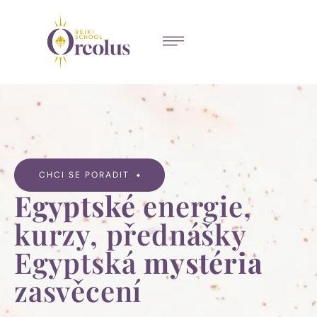
CHCI SE PORADIT
Egyptské
energie,
kurzy, přednášky
Egyptská
mystéria
zasvěcení