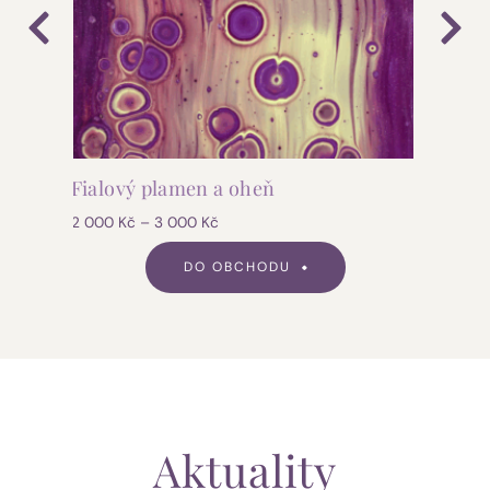
Fialový plamen a oheň
Kurz 
2 000
Kč
–
3 000
Kč
18 000
DO OBCHODU
Aktuality